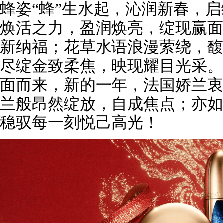
蜂姿“蜂”生水起，沁润新春，
焕活之力，盈润焕亮，绽现赢面
新纳福；花草水语浪漫萦绕，馥
尽绽金致柔焦，映现耀目光采。
面而来，新的一年，法国娇兰衷
兰般昂然绽放，自成焦点；亦如
稳驭每一刻悦己高光！