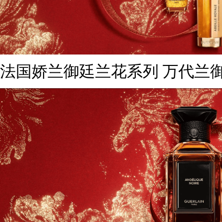
法国娇兰御廷兰花系列 万代兰御