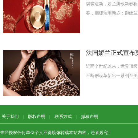
骐骥迎新，娇兰满载新春祈
春，启绽璀璨新岁；御廷兰
法国娇兰正式宣布
近两个世纪以来，世界顶级
不断创设革新出一系列至美
关于我们
|
版权声明
|
联系方式
|
撤稿声明
未经授权任何单位个人不得镜像转载本站内容，违者必究！