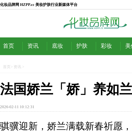
化妆品牌网 HZPP.cc 美妆护肤行业新媒体平台
首页
资讯
底妆
护肤
彩妆
美
首页
>
资讯
>
法国娇兰「娇」养如
2026-02-11 10:12:31
骐骥迎新，娇兰满载新春祈愿，