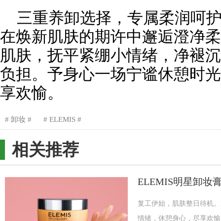
三重养卸选择，专属柔润呵
在焕新肌肤的期许中邂逅澄净柔
肌肤，抚平紧绷小情绪，净褪沉
负担。予身心一场宁谧休憩时光
享欢愉。
卸妆
ELEMIS
相关推荐
ELEMIS明星卸妆
复工伊始，肌肤整日待机。
情绪，休憩身心，尽享欢愉