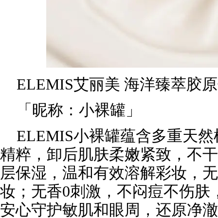
ELEMIS艾丽美 海洋臻萃胶
「昵称：小裸罐」
ELEMIS小裸罐蕴含多重天
精粹，卸后肌肤柔嫩紧致，不干
层保湿，温和有效溶解彩妆，无
妆；无香0刺激，不闷痘不伤肤
安心守护敏肌和眼周，还原净澈