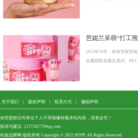
芭妮兰呆萌“打工熊
膏
2023年10月，卸妆世家芭妮
品重磅联名限定系列。BELL
关于我们
|
版权声明
|
联系方式
|
撤稿声明
未经授权任何单位个人不得镜像转载本站内容，违者必究！
投诉与建议: 2137262770#qq.com
化妆品牌网 版权所有 Copyright © 2022 HZPP. All Rights Reserved.