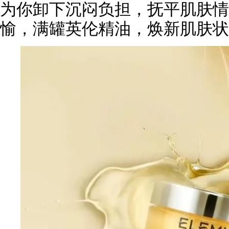
为你卸下沉闷负担，抚平肌肤情
愉，满罐英伦精油，焕新肌肤状