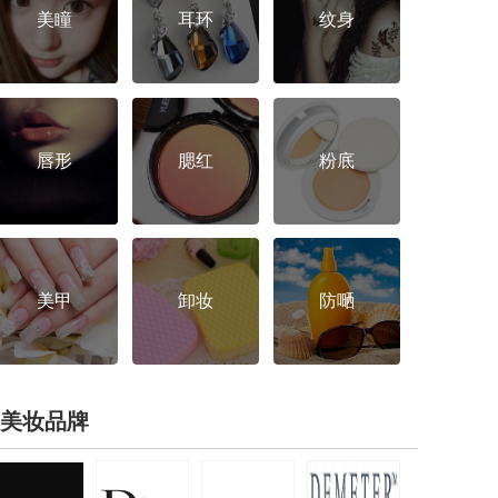
美瞳
耳环
纹身
唇形
腮红
粉底
美甲
卸妆
防嗮
美妆品牌