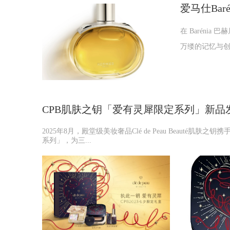
爱马仕Ba
在 Baréni
万缕的记忆与创
CPB肌肤之钥「爱有灵犀限定系列」新品
2025年8月，殿堂级美妆奢品Clé de Peau Beauté肌肤
系列」，为三...