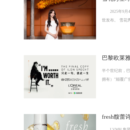
2025年9月
世发布。 雪花
巴黎欧莱
半个世纪前，巴黎
拥有）”颠覆广
fresh
LVMH 集团旗