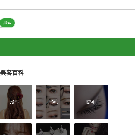
美容百科
发型
眉毛
睫毛