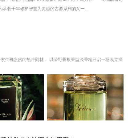
作为承载千年修护智慧为灵感的古源系列的又一...
生机盎然的热带雨林， 以绿野香根香型淡香精开启一场嗅觉探