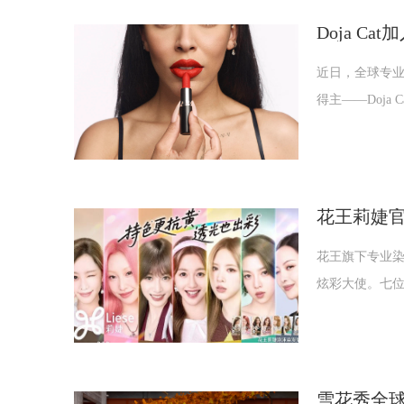
Doja Ca
近日，全球专业
得主——Doja
花王莉婕官
花王旗下专业染护
炫彩大使。七位
雪花秀全