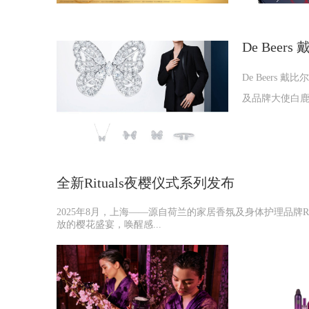
De Beers
De Beers 戴
及品牌大使白鹿佩戴 Po
全新Rituals夜樱仪式系列发布
2025年8月，上海——源自荷兰的家居香氛及身体护理品牌R
放的樱花盛宴，唤醒感...