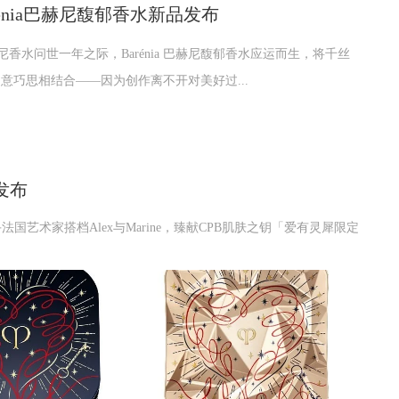
rénia巴赫尼馥郁香水新品发布
a 巴赫尼香水问世一年之际，Barénia 巴赫尼馥郁香水应运而生，将千丝
意巧思相结合——因为创作离不开对美好过...
发布
之钥携手法国艺术家搭档Alex与Marine，臻献CPB肌肤之钥「爱有灵犀限定