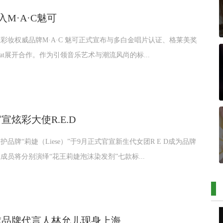
t加入M·A·C魅可
彩妆权威品牌M·A·C 魅可正式宣布与多白金唱片认证、格莱美奖
 Cat展开合作。作为引领音乐艺术与潮流风尚的标...
宣炫彩大使R.E.D
品牌“莉婕（Liese）”于9月正式官宣新生代女团R E D成为品牌
成员将分别演绎“花王莉婕泡沫染发剂”七款标...
球品牌代言人林允儿现身上海