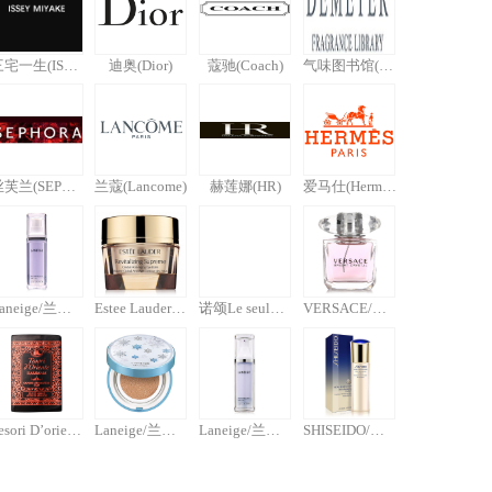
三宅一生(ISSEY MIYAKE)
迪奥(Dior)
蔻驰(Coach)
气味图书馆(DEMETER)
丝芙兰(SEPHORA)
兰蔻(Lancome)
赫莲娜(HR)
爱马仕(Hermes)
Laneige/兰芝 雪纱丝柔防晒隔离霜 #40紫色 30ml
Estee Lauder/雅诗兰黛多效智妍蕴养眼霜15ml
诺颂Le seul胺锌清衡透感面膜
VERSACE/范思哲晶钻女用香水 30ml(又名范思哲晶钻女士香水30ml)
Tesori D’oriente/东方宝石土耳其精油皂150g
Laneige/兰芝气垫粉凝霜15G*2 13# （限量版和普通版随机发货）
Laneige/兰芝雪纱丝柔防晒隔离霜30ML 40号# （紫色）
SHISEIDO/资生堂悦薇珀翡紧颜亮肤乳100ML