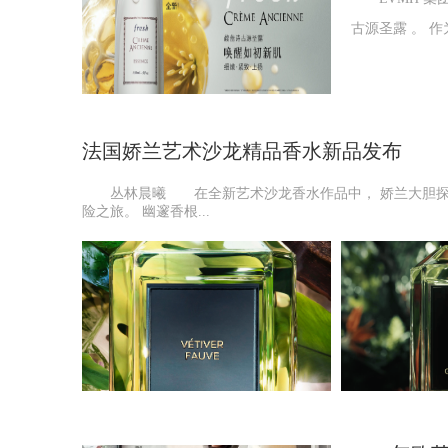
古源圣露 。 
法国娇兰艺术沙龙精品香水新品发布
丛林晨曦 在全新艺术沙龙香水作品中， 娇兰大胆探索
险之旅。 幽邃香根...